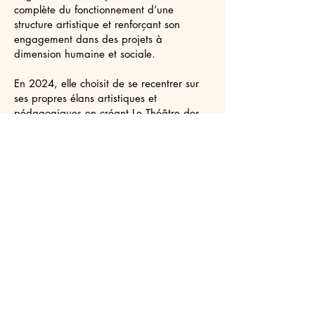
complète du fonctionnement d’une
structure artistique et renforçant son
engagement dans des projets à
dimension humaine et sociale.
En 2024, elle choisit de se recentrer sur
ses propres élans artistiques et
pédagogiques en créant Le Théâtre des
Murmures, une compagnie qui place la
parole, l’écoute et l’imaginaire au cœur
de ses actions. Elle y développe des
ateliers pour enfants, adolescents et
adultes, autour de la confiance en soi, de
la prise de parole, de la prévention du
harcèlement et de l’entraînement aux
oraux.
Installée en Isère depuis 2025, Alicia
Clavel Bosch poursuit aujourd’hui un
travail artistique et pédagogique
sensible, engagé et accessible, où le
théâtre devient un espace de